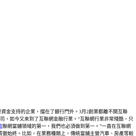
要資金支持的企業，擋在了銀行門外。3月2創業都離不開互聯
公司，如今又來到了互聯網金融行業。“互聯網行業非常殘酷，只
款
聯網當鋪領域的第一，我們也必須做到第一。”一直在互聯網
貫徹始終。比如，在業務種類上，傳統當鋪主營汽車、房產等較