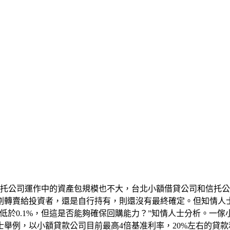
信托公司運作中的資產包規模也不大，台北小額借貸公司和信托
劃轉賣給投資者，還是自行持有，則還沒有最終確定。但知情人
低於0.1%，但這是否能夠確保回購能力？”知情人士分析。一
士舉例，以小額貸款公司目前最高4倍基准利率，20%左右的貸