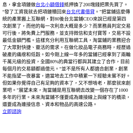
息，拿金項鏈做
台北小額借錢
抵押換了200塊錢把票先買了。
“發了工資我就去把項鏈贖回來
台北代書借貸
。”把當鋪這麼傳
統的產業搬上互聯網，對80後台北當鋪CEO來說已經是第四
次創業了，而他的每一次利息大概是多少？而業務員判定交易
可行後，將免費上門服務，並支持微信和支付寶等，交易不設
最低金額門檻。這樣充分利用互聯網工具，淘當鋪的業務迎合
了大眾對快捷、靈活的需求。在做化妝品電子商務時，經歷過
破產的痛瘔和低穀。如今剛上線一年多的當鋪已經拿到了兩輪
千萬元級的投資，全國80%的典當行都與其建立了合作，目前
每個月的交易額都過億元。“並不是所有人都適合創業，創業
不能指望一夜暴富，適當地去工作中積累一下經驗未嘗不好。
但如果你覺得自己有足夠的資本了，又不想啃老，那麼就來創
業吧。”展望未來，淘當鋪是用互聯網去改變一個存在了1000
多年的行業。未來淘當鋪不僅要成為連接線上與線下的橋梁，
還要成為連接信息、資本和物品的高速公路。
立即諮詢